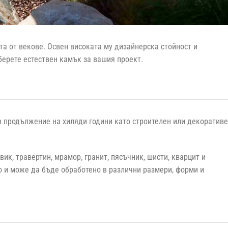
та от векове. Освен високата му дизайнерска стойност и
берете естествен камък за вашия проект.
 в продължение на хиляди години като строителен или декоратив
к, травертин, мрамор, гранит, пясъчник, шисти, кварцит и
о и може да бъде обработено в различни размери, форми и