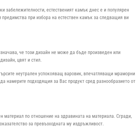
ки забележителности, естественият камък днес е и популярен
ои предимства при избора на естествен камък за следващия ви
означава, че този дизайн не може да бъде произведен или
изайн, цвят и стил.
 търсите неутрален успокояващ варовик, впечатляващи мраморни
 да намерите подходящия за Вас продукт сред разнообразието от
ен материал по отношение на здравината на материала. Сгради,
доказателство за превъзходната му издръжливост.