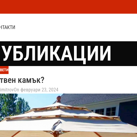
НТАКТИ
ПУБЛИКАЦИИ
ВЕТИ
твен камък?
imitrov
On февруари 23, 2024