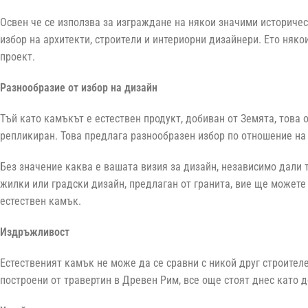
Освен че се използва за изграждане на някои значими историчес
избор на архитекти, строители и интериорни дизайнери. Ето няк
проект.
Разнообразие от избор на дизайн
Тъй като камъкът е естествен продукт, добиван от Земята, това 
репликиран. Това предлага разнообразен избор по отношение на д
Без значение каква е вашата визия за дизайн, независимо дали
жилки или градски дизайн, предлаган от гранита, вие ще можете
естествен камък.
Издръжливост
Естественият камък не може да се сравни с никой друг строител
построени от травертин в Древен Рим, все още стоят днес като 